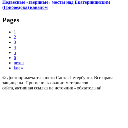
Подвесные «звериные» мосты над Екатерининским
(Грибоедова) каналом
Pages
1
2
3
4
5
6
next ›
last »
© Достопримечательности Санкт-Петербурга. Все права
защищены. При использовании метериалов
сайта, активная ссылка на источник - обязательна!