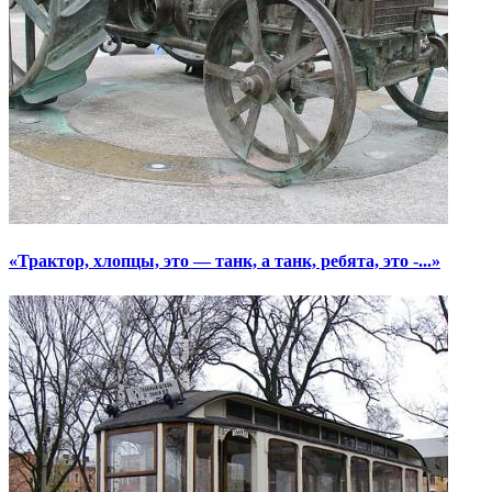
«Трактор, хлопцы, это — танк, а танк, ребята, это -...»