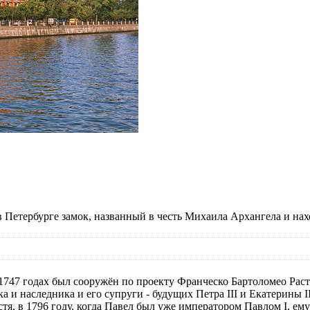
ь в Петербурге замок, названный в честь Михаила Архангела и 
1 - 1747 годах был сооружён по проекту Франческо Бартоломео Р
и наследника и его супруги - будущих Петра III и Екатерины II.
тя, в 1796 году, когда Павел был уже императором Павлом I, ем