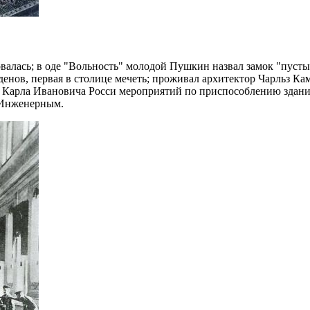
зовалась; в оде "Вольность" молодой Пушкин назвал замок "пу
енов, первая в столице мечеть; проживал архитектор Чарльз Кам
 Карла Ивановича Росси мероприятий по приспособлению здани
 Инженерным.