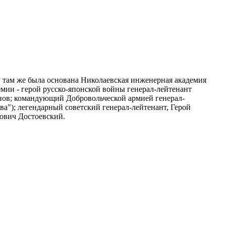
ду там же была основана Николаевская инженерная академия
мии - герой русско-японской войны генерал-лейтенант
нов; командующий Добровольческой армией генерал-
а"); легендарный советский генерал-лейтенант, Герой
ович Достоевский.