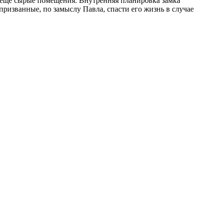
в ещё сырые помещения. Внутренняя планировка замка
ризванные, по замыслу Павла, спасти его жизнь в случае