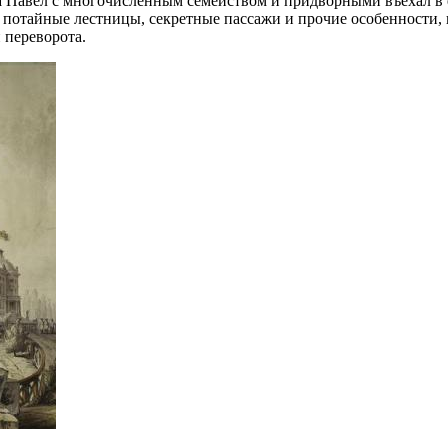
мка Павел с многочисленным семейством и придворными въехал 
потайные лестницы, секретные пассажи и прочие особенности, п
 переворота.