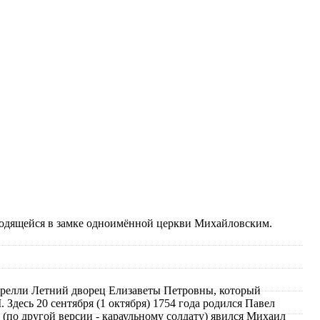
находящейся в замке одноимённой церкви Михайловским.
астрелли Летний дворец Елизаветы Петровны, который
 Здесь 20 сентября (1 октября) 1754 года родился Павел
у (по другой версии - караульному солдату) явился Михаил