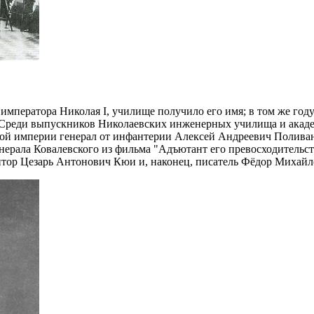
 императора Николая I, училище получило его имя; в том же го
). Среди выпускников Николаевских инженерных училища и акаде
ой империи генерал от инфантерии Алексей Андреевич Полива
рала Ковалевского из фильма "Адъютант его превосходительств
ор Цезарь Антонович Кюи и, наконец, писатель Фёдор Михайл