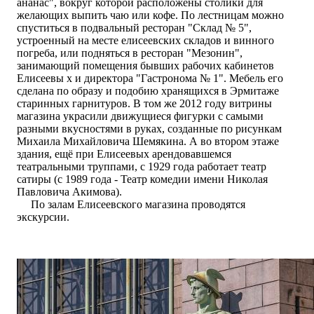
ананас", вокруг которой расположены столики для
желающих выпить чаю или кофе. По лестницам можно
спуститься в подвальный ресторан "Склад № 5",
устроенный на месте елисеевских складов и винного
погреба, или подняться в ресторан "Мезонин",
занимающий помещения бывших рабочих кабинетов
Елисеевы х и директора "Гастронома № 1". Мебель его
сделана по образу и подобию хранящихся в Эрмитаже
старинных гарнитуров. В том же 2012 году витрины
магазина украсили движущиеся фигурки с самыми
разными вкусностями в руках, созданные по рисункам
Михаила Михайловича Шемякина. А во втором этаже
здания, ещё при Елисеевых арендовавшемся
театральными труппами, с 1929 года работает театр
сатиры (с 1989 года - Театр комедии имени Николая
Павловича Акимова).
По залам Елисеевского магазина проводятся
экскурсии.