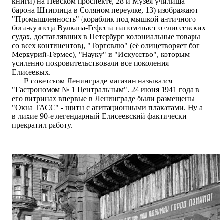
книги) на Невском проспекте, 28 и Музея училища
барона Штиглица в Соляном переулке, 13) изображают
"Промышленность" (кораблик под мышкой античного
бога-кузнеца Вулкана-Гефеста напоминает о елисеевских
судах, доставлявших в Петербург колониальные товары
со всех континентов), "Торговлю" (её олицетворяет бог
Меркурий-Гермес), "Науку" и "Искусство", которым
усиленно покровительствовали все поколения
Елисеевых.
В советском Ленинграде магазин назывался
"Гастрономом № 1 Центральным". 24 июня 1941 года в
его витринах впервые в Ленинграде были размещены
"Окна ТАСС" - щиты с агитационными плакатами. Ну а
в лихие 90-е легендарный Елисеевский фактически
прекратил работу.