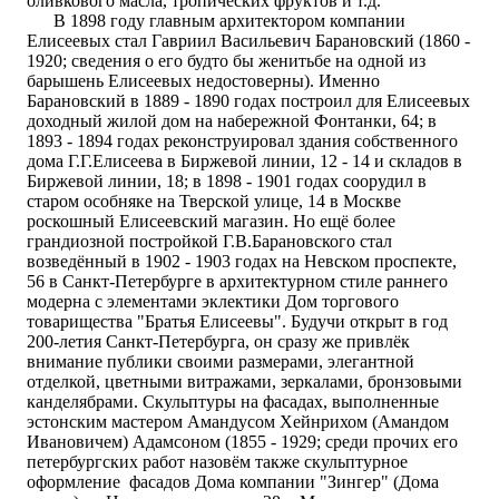
оливкового масла, тропических фруктов и т.д.
В 1898 году главным архитектором компании
Елисеевых стал Гавриил Васильевич Барановский (1860 -
1920; сведения о его будто бы женитьбе на одной из
барышень Елисеевых недостоверны). Именно
Барановский в 1889 - 1890 годах построил для Елисеевых
доходный жилой дом на набережной Фонтанки, 64; в
1893 - 1894 годах реконструировал здания собственного
дома Г.Г.Елисеева в Биржевой линии, 12 - 14 и складов в
Биржевой линии, 18; в 1898 - 1901 годах соорудил в
старом особняке на Тверской улице, 14 в Москве
роскошный Елисеевский магазин. Но ещё более
грандиозной постройкой Г.В.Барановского стал
возведённый в 1902 - 1903 годах на Невском проспекте,
56 в Санкт-Петербурге в архитектурном стиле раннего
модерна с элементами эклектики Дом торгового
товарищества "Братья Елисеевы". Будучи открыт в год
200-летия Санкт-Петербурга, он сразу же привлёк
внимание публики своими размерами, элегантной
отделкой, цветными витражами, зеркалами, бронзовыми
канделябрами. Скульптуры на фасадах, выполненные
эстонским мастером Амандусом Хейнрихом (Амандом
Ивановичем) Адамсоном (1855 - 1929; среди прочих его
петербургских работ назовём также скульптурное
оформление фасадов Дома компании "Зингер" (Дома