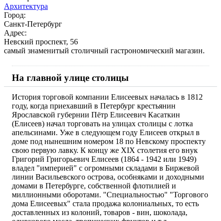
Архитектура
Город:
Санкт-Петербург
Адрес:
Невский проспект, 56
самый знаменитый столичный гастрономический магазин.
На главной улице столицы
История торговой компании Елисеевых началась в 1812
году, когда приехавший в Петербург крестьянин
Ярославской губернии Пётр Елисеевич Касаткин
(Елисеев) начал торговать на улицах столицы с лотка
апельсинами. Уже в следующем году Елисеев открыл в
доме под нынешним номером 18 по Невскому проспекту
свою первую лавку. К концу же XIX столетия его внук
Григорий Григорьевич Елисеев (1864 - 1942 или 1949)
владел "империей" с огромными складами в Биржевой
линии Васильевского острова, особняками и доходными
домами в Петербурге, собственной флотилией и
миллионными оборотами. "Специальностью" "Торгового
дома Елисеевых" стала продажа колониальных, то есть
доставленных из колоний, товаров - вин, шоколада,